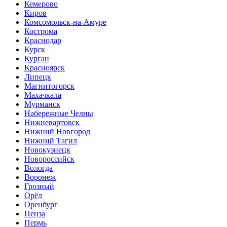
Кемерово
Киров
Комсомольск-на-Амуре
Кострома
Краснодар
Курск
Курган
Красноярск
Липецк
Магнитогорск
Махачкала
Мурманск
Набережные Челны
Нижневартовск
Нижний Новгород
Нижний Тагил
Новокузнецк
Новороссийск
Вологда
Воронеж
Грозный
Орёл
Оренбург
Пенза
Пермь