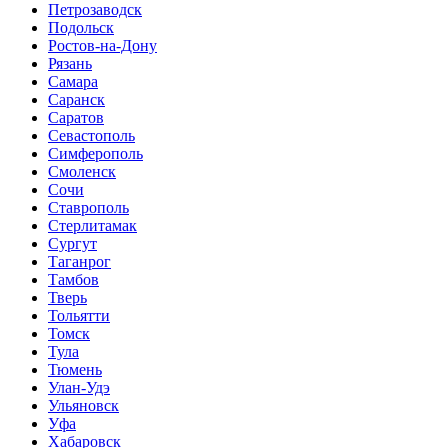
Петрозаводск
Подольск
Ростов-на-Дону
Рязань
Самара
Саранск
Саратов
Севастополь
Симферополь
Смоленск
Сочи
Ставрополь
Стерлитамак
Сургут
Таганрог
Тамбов
Тверь
Тольятти
Томск
Тула
Тюмень
Улан-Удэ
Ульяновск
Уфа
Хабаровск