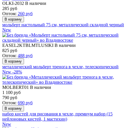
OLKI-2032
В наличии
285
руб
Оптом:
260
руб
мольберт настольный 75 см, металлический складной черный
New
EASEL2KTBLMTLUSIKI
В наличии
825
руб
Оптом:
488
руб
металлический мольберт тренога в чехле, телескопический
New
-28%
MOLBERT01
В наличии
1 100 руб
790
руб
Оптом:
690
руб
набор кистей для рисования в чехле, премиум набор (15
нейлоновых кистей, 1 мастихин)
New