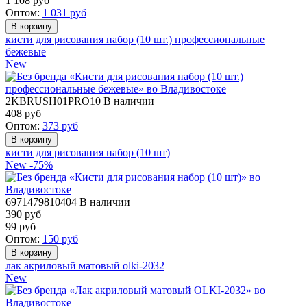
1 108
руб
Оптом:
1 031
руб
кисти для рисования набор (10 шт.) профессиональные
бежевые
New
2KBRUSH01PRO10
В наличии
408
руб
Оптом:
373
руб
кисти для рисования набор (10 шт)
New
-75%
6971479810404
В наличии
390 руб
99
руб
Оптом:
150
руб
лак акриловый матовый olki-2032
New