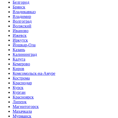
Белгород
Брянск
Владикавказ
Владимир
Волгоград
Волжский
Иваново
Ижевск
Иркутск
Йошкар-Ола
Казань
Калининград
Калуга
Кемерово
Киров
Комсомольск-на-Амуре
Кострома
Краснодар
Курск
Курган
Красноярск
Липецк
Магнитогорск
Махачкала
Мурманск