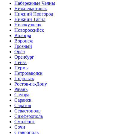
Набережные Челны
Нижневартовск
Нижний Новгород
Нижний Тагил
Новокузнецк
Новороссийск
Вологда
Воронеж
Грозный
Орёл
Оренбург
Пенза
Пермь
Петрозаводск
Подольск
Ростов-на-Дону
Рязань
Самара
Саранск
Саратов
Севастополь
Симферополь
Смоленск
Сочи
Ставрополь