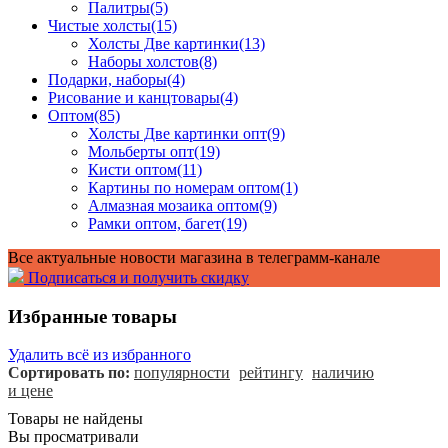
Палитры
(5)
Чистые холсты
(15)
Холсты Две картинки
(13)
Наборы холстов
(8)
Подарки, наборы
(4)
Рисование и канцтовары
(4)
Оптом
(85)
Холсты Две картинки опт
(9)
Мольберты опт
(19)
Кисти оптом
(11)
Картины по номерам оптом
(1)
Алмазная мозаика оптом
(9)
Рамки оптом, багет
(19)
Все актуальные новости магазина в телеграмм-канале
Подписаться и получить скидку
Избранные товары
Удалить всё из избранного
Сортировать по:
популярности
рейтингу
наличию
и цене
Товары не найдены
Вы просматривали